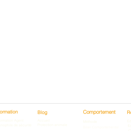
ormation
Comportement
Blog
R
ormation Agent
Accueil
Ed
Méthode
Protection animale
ynophile de sécurité
E
Bilan Comportemental
C