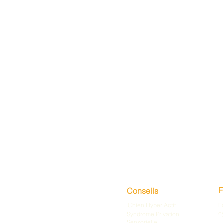
Liens rapides
F
Conseils
Chien Hyper Actif
F
c
Syndrome Privation
Sensorielle