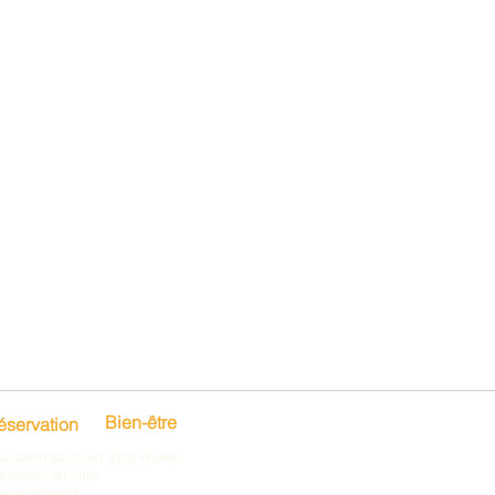
Bien-être
éservation
ucation du chien
Dog Walker
ducation du chat
ours collectif