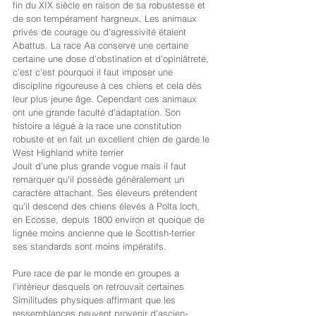
fin du XIX siècle en raison de sa robustesse et 
de son tempérament hargneux. Les animaux 
privés de courage ou d'agressivité étaient
Abattus. La race Aa conserve une certaine 
certaine une dose d'obstination et d'opiniâtreté, 
c'est c'est pourquoi il faut imposer une 
discipline rigoureuse à ces chiens et cela dès 
leur plus jeune âge. Cependant ces animaux 
ont une grande faculté d'adaptation. Son 
histoire a légué à la race une constitution 
robuste et en fait un excellent chien de garde le 
West Highland white terrier
Jouit d'une plus grande vogue mais il faut 
remarquer qu'il possède généralement un 
caractère attachant. Ses éleveurs prétendent 
qu'il descend des chiens élevés à Polta loch, 
en Ecosse, depuis 1800 environ et quoique de 
lignée moins ancienne que le Scottish-terrier 
ses standards sont moins impératifs.
Pure race de par le monde en groupes a
l'intérieur desquels on retrouvait certaines
Similitudes physiques affirmant que les 
ressemblances peuvent provenir d'ascien-