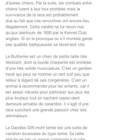
d'autres chiens. Par la suite, les combats entre 
chiens furent à leur tour prohibés mais la 
survivance de la race est probablement
due au fait que ces rencontres ont encore lieu 
illégalement. Cette variété ne fut recon-nue 
qu'aux alentours de 1930 par le Kennel Club 
anglais. Si on le provoque ou s'il montela garde 
ses qualités belliqueuses se réveil-lent vite.
Le Bullterrier est un chien de petite taille très 
résistant, dont la lourde charpente est enrobée 
d'une très solide musculature. C'est un gardien 
hardi qui peut se montrer un tant soit peu que 
relleur à légard de ses congénères. C'est un 
animal à recommander pour les enfants, car il 
est assez robuste pour participer aux jeux les 
plus brutaux tout en sachant cepen-dant 
demeuré aimable de caractère. Il s'agit d’une 
race suscitant une grande passion chez ses 
admirateurs.
Le Dandies DIN mont terrier est une sorte de 
variation écossaise du type terrier. Sa taille 
réduite en fait un animal commode à la ville 