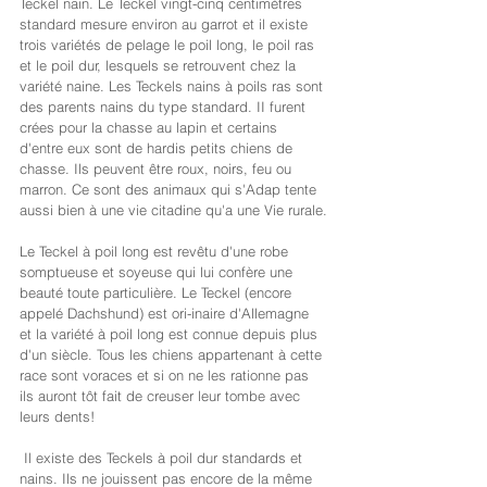
Teckel nain. Le Teckel vingt-cinq centimètres 
standard mesure environ au garrot et il existe 
trois variétés de pelage le poil long, le poil ras 
et le poil dur, lesquels se retrouvent chez la 
variété naine. Les Teckels nains à poils ras sont 
des parents nains du type standard. II furent 
crées pour la chasse au lapin et certains 
d'entre eux sont de hardis petits chiens de 
chasse. Ils peuvent être roux, noirs, feu ou 
marron. Ce sont des animaux qui s'Adap tente 
aussi bien à une vie citadine qu'a une Vie rurale.
Le Teckel à poil long est revêtu d'une robe 
somptueuse et soyeuse qui lui confère une 
beauté toute particulière. Le Teckel (encore 
appelé Dachshund) est ori-inaire d'Allemagne 
et la variété à poil long est connue depuis plus 
d'un siècle. Tous les chiens appartenant à cette 
race sont voraces et si on ne les rationne pas 
ils auront tôt fait de creuser leur tombe avec 
leurs dents!
 Il existe des Teckels à poil dur standards et 
nains. Ils ne jouissent pas encore de la même 