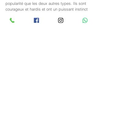
popularité que les deux autres types. Ils sont 
courageux et hardis et ont un puissant instinct 
pour le jeu. Le poil dur les protège bien des 
intempéries et leur menton barbu et leurs 
sourcils broussailleux sont des plus expressifs.
 Le Lévrier des Pharaons apparu tient à une 
race peu répandue mais est cependant une 
variété des plus anciennes Cet animal de 
gracieuse apparence est ami- cal et affectueux. 
La somptueuse teinte rousse de son pelage 
ainsi que ses grandes oreilles dressées sont 
très frappantes Comme sa morphologie de 
coursier le su gère, il a besoin de beaucoup 
d'exercice. II présente une ressemblance 
saisissante avec les Lévriers que les anciens 
Egyptiens sculptèrent sur leurs temples il y a 
de cela 6 000 ans.
 Tous les Gazellehounds sont d'anciennes 
races probablement dérivées des chiens de 
chasse de l'ancienne Egypte.
Le Lévrier Persan ou Saluai est un des chiens 