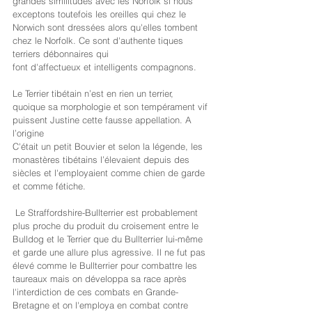
grandes similitudes avec les Norfolk si nous 
exceptons toutefois les oreilles qui chez le 
Norwich sont dressées alors qu'elles tombent 
chez le Norfolk. Ce sont d'authente tiques 
terriers débonnaires qui
font d'affectueux et intelligents compagnons.
Le Terrier tibétain n’est en rien un terrier, 
quoique sa morphologie et son tempérament vif 
puissent Justine cette fausse appellation. A 
l’origine
C'était un petit Bouvier et selon la légende, les 
monastères tibétains l’élevaient depuis des 
siècles et l'employaient comme chien de garde 
et comme fétiche.
 Le Straffordshire-Bullterrier est probablement 
plus proche du produit du croisement entre le 
Bulldog et le Terrier que du Bullterrier lui-même 
et garde une allure plus agressive. Il ne fut pas 
élevé comme le Bullterrier pour combattre les 
taureaux mais on développa sa race après 
l'interdiction de ces combats en Grande-
Bretagne et on l'employa en combat contre 