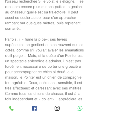
l'oiseau recherchée Si le volatile s'éloigne, il se 
dressera encore plus sur ses pattes, signalant 
au chasseur quelle est sa trajectoire. Il peut 
aussi se couler au sol pour s'en approcher, 
rampant sur quelques mètres, puis reprenant 
son arrêt.
Parfois, il « fume la pipe»: ses lèvres 
supérieures se gonflent et s'entrouvrent sur les 
côtés, comme s'il voulait avaler les émanations 
qu'il perçoit.  Mais, si la quête d'un Pointer est 
un spectacle splendide à admirer, il n'est pas 
forcément nécessaire de porter une gibecière 
pour accompagner ce chien si doué. a la 
maison, le Pointer est un chien de compagnie 
fort agréable. Doux, obéissant, sensible, il est 
très affectueux et caressant avec ses maîtres.
Comme tous les chiens de chasse, il est à la 
fois indépendant et « collant» il appréciera les 
escapades en solitaire, parcourant la 
campagne à la recherche de bonnes odeurs, 
comme les câlins å la maison, aux pieds de 
son maître, nonchalamment allongé sur le tapis. 
Car, le Pointer, C'est tout cela à la fois: un chien 