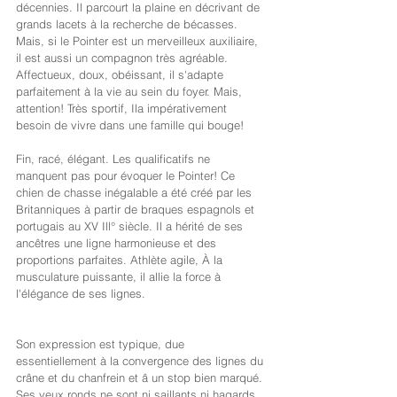
décennies. Il parcourt la plaine en décrivant de 
grands lacets à la recherche de bécasses.
Mais, si le Pointer est un merveilleux auxiliaire, 
il est aussi un compagnon très agréable. 
Affectueux, doux, obéissant, il s'adapte 
parfaitement à la vie au sein du foyer. Mais, 
attention! Très sportif, Ila impérativement 
besoin de vivre dans une famille qui bouge!
Fin, racé, élégant. Les qualificatifs ne 
manquent pas pour évoquer le Pointer! Ce 
chien de chasse inégalable a été créé par les 
Britanniques à partir de braques espagnols et 
portugais au XV Ill° siècle. Il a hérité de ses 
ancêtres une ligne harmonieuse et des 
proportions parfaites. Athlète agile, À la 
musculature puissante, il allie la force à 
l'élégance de ses lignes. 
Son expression est typique, due 
essentiellement à la convergence des lignes du 
crâne et du chanfrein et â un stop bien marqué. 
Ses yeux ronds ne sont ni saillants ni hagards, 